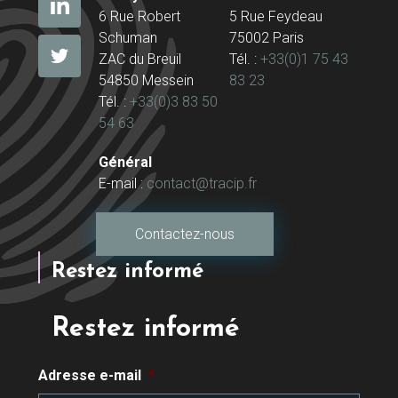
6 Rue Robert
5 Rue Feydeau
Schuman
75002 Paris
ZAC du Breuil
Tél. :
+33(0)1 75 43
54850 Messein
83 23
Tél. :
+33(0)3 83 50
54 63
Général
E-mail :
contact@tracip.fr
Contactez-nous
Restez informé
Restez informé
Adresse e-mail
*