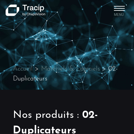
MENU
Accueil
>
Matériels & Logiciels
>
02-
Duplicateurs
Nos produits
:
02-
Duplicateurs