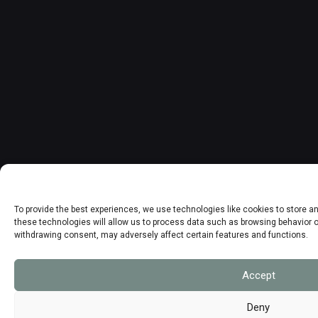
To provide the best experiences, we use technologies like cookies to store 
these technologies will allow us to process data such as browsing behavior or
withdrawing consent, may adversely affect certain features and functions.
Accept
Deny