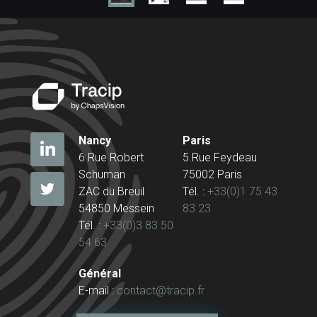
Nancy
Paris
6 Rue Robert
5 Rue Feydeau
Schuman
75002 Paris
ZAC du Breuil
Tél. :
+33(0)1 75 43
54850 Messein
83 23
Tél. :
+33(0)3 83 50
54 63
Général
E-mail :
contact@tracip.fr