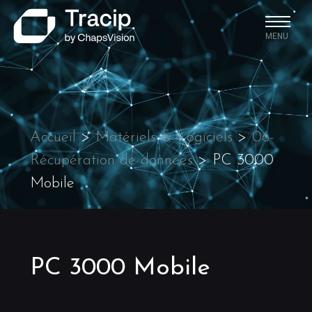
MENU
Accueil
>
Matériels & Logiciels
>
06-
Récupération de données
>
PC 3000
Mobile
PC 3000 Mobile