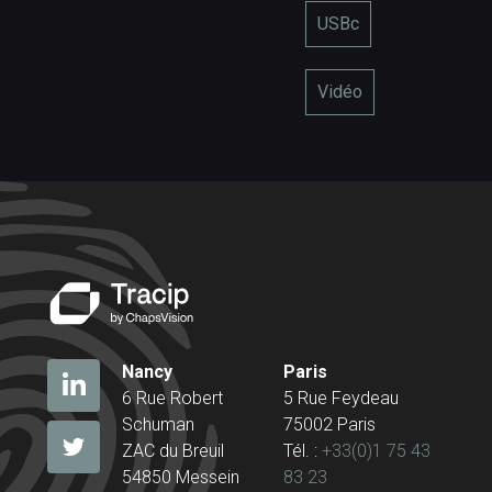
USBc
Vidéo
Nancy
Paris
6 Rue Robert
5 Rue Feydeau
Schuman
75002 Paris
ZAC du Breuil
Tél. :
+33(0)1 75 43
54850 Messein
83 23