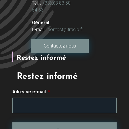
Tél. :
+33(0)3 83 50
54 63
Général
E-mail :
contact@tracip.fr
Contactez-nous
Restez informé
Restez informé
Adresse e-mail
*