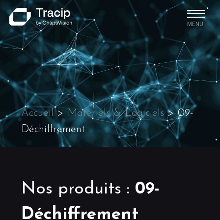
MENU
Accueil
>
Matériels & Logiciels
>
09-
Déchiffrement
Nos produits
:
09-
Déchiffrement