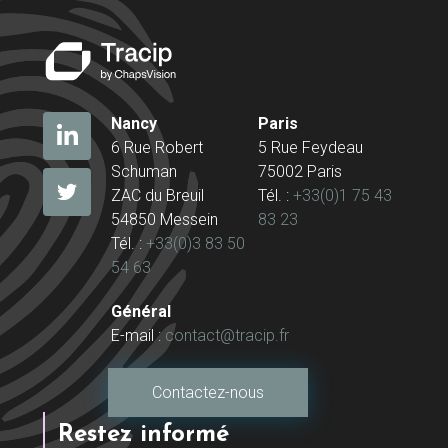
Nancy
Paris
6 Rue Robert
5 Rue Feydeau
Schuman
75002 Paris
ZAC du Breuil
Tél. :
+33(0)1 75 43
54850 Messein
83 23
Tél. :
+33(0)3 83 50
54 63
Général
E-mail :
contact@tracip.fr
Contactez-nous
Restez informé