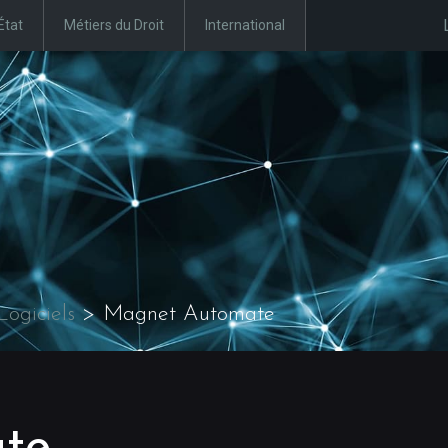
État
Métiers du Droit
International
Logiciels
>
Magnet Automate