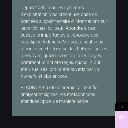
Depuis 2005, tous les systèmes
d’exploitation Mac créent une base de
données supplémentaire d’informations sur
leurs fichiers, qui peut répondre à des
questions importantes et résoudre des
cas. Apple Extended Metadata peut vous
raconter une histoire sur les fichiers : qui les
a envoyés, quand ils ont été téléchargés,
comment ils ont été reçus, quand ils ont
été visualisés, ont-ils été ouverts par un
humain
et plus encore.
RECON LAB a été le premier à identifier,
analyser et signaler les métadonnées
étendues Apple de manière native.
→