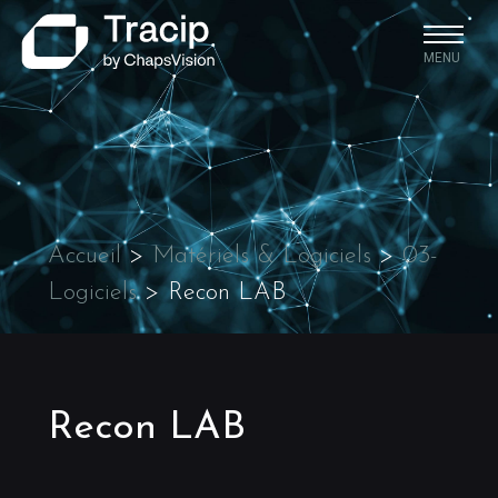
MENU
Accueil
>
Matériels & Logiciels
>
03-
Logiciels
>
Recon LAB
Recon LAB