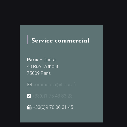
Service commercial
Paris
– Opéra
43 Rue Taitbout
75009 Paris
commercial@tracip.fr
+33(0)1 75 43 83 23
+33(0)9 70 06 31 45