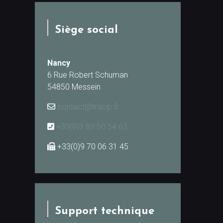
Siège social
Nancy
6 Rue Robert Schuman
54850 Messein
contact@tracip.fr
+33(0)3 83 50 54 63
+33(0)9 70 06 31 45
Support technique