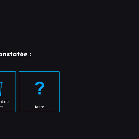
onstatée :
nt de
es
Autre