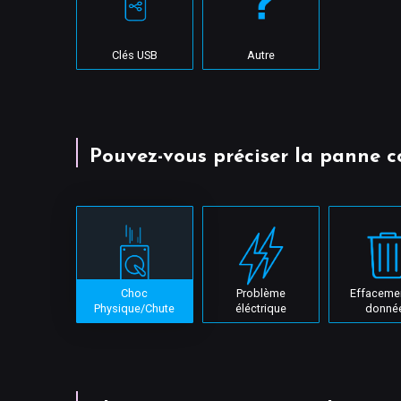
Clés USB
Autre
Pouvez-vous préciser la panne c
Choc
Problème
Effaceme
Physique/Chute
éléctrique
donné