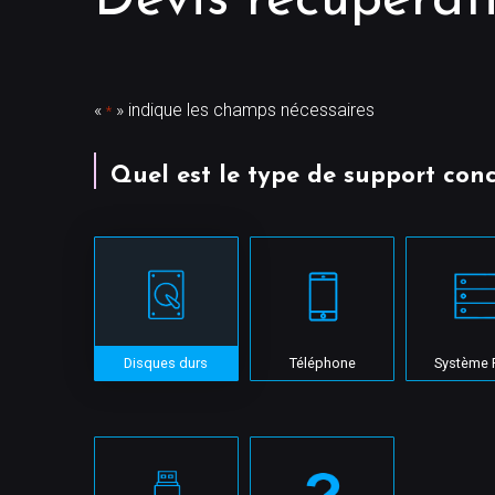
Devis récupérat
«
» indique les champs nécessaires
*
Quel est le type de support con
Disques durs
Téléphone
Système 