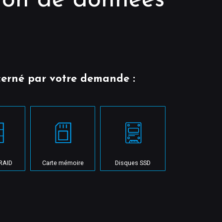
ion de données
cerné par votre demande :
RAID
Carte mémoire
Disques SSD