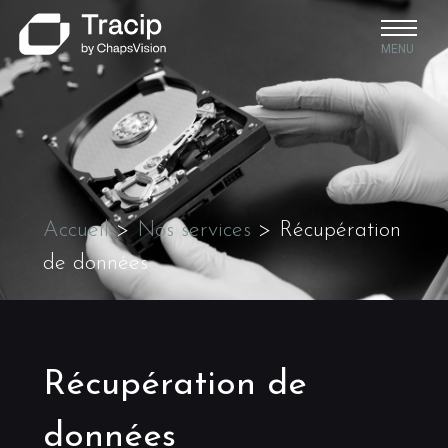
MENU
Accueil
>
Nos services
>
Récupération
de données
Récupération de
données