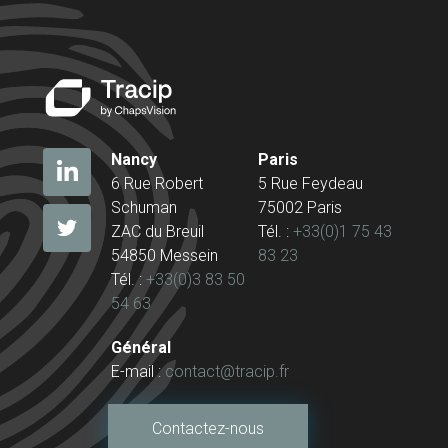
Nancy
Paris
6 Rue Robert
5 Rue Feydeau
Schuman
75002 Paris
ZAC du Breuil
Tél. :
+33(0)1 75 43
54850 Messein
83 23
Tél. :
+33(0)3 83 50
54 63
Général
E-mail :
contact@tracip.fr
Contactez-nous