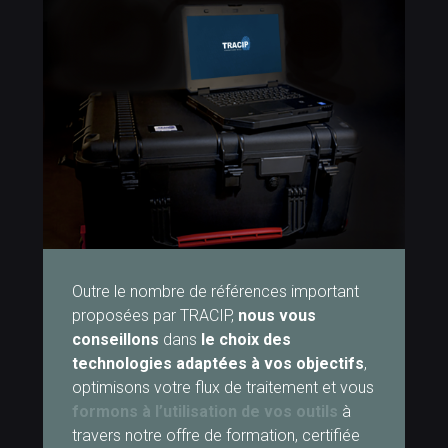
Outre le nombre de références important
proposées par TRACIP,
nous vous
conseillons
dans
le choix des
technologies adaptées à vos objectifs
,
optimisons votre flux de traitement et vous
formons à l’utilisation de vos outils
à
travers notre offre de formation, certifiée