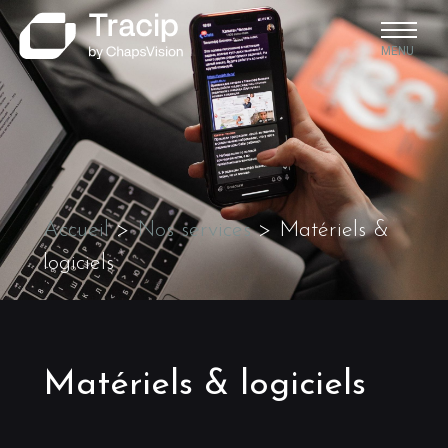
MENU
Accueil
>
Nos services
>
Matériels &
logiciels
Matériels & logiciels