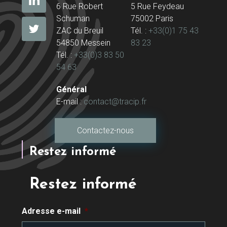
6 Rue Robert
5 Rue Feydeau
Schuman
75002 Paris
ZAC du Breuil
Tél. :
+33(0)1 75 43
54850 Messein
83 23
Tél. :
+33(0)3 83 50
54 63
Général
E-mail :
contact@tracip.fr
Contactez-nous
Restez informé
Restez informé
Adresse e-mail
*