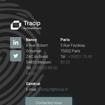
Nancy
Paris
6 Rue Robert
5 Rue Feydeau
Schuman
75002 Paris
ZAC du Breuil
Tél. :
+33(0)1 75 43
54850 Messein
83 23
Tél. :
+33(0)3 83 50
54 63
Général
E-mail :
contact@tracip.fr
Contactez-nous