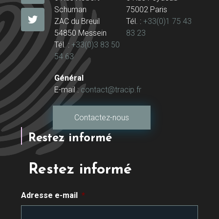
Schuman
75002 Paris
ZAC du Breuil
Tél. :
+33(0)1 75 43
54850 Messein
83 23
Tél. :
+33(0)3 83 50
54 63
Général
E-mail :
contact@tracip.fr
Contactez-nous
Restez informé
Restez informé
Adresse e-mail
*