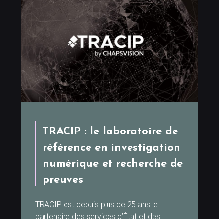
TRACIP : le laboratoire de
référence en investigation
numérique et recherche de
preuves
TRACIP est depuis plus de 25 ans le
partenaire des services d’État et des