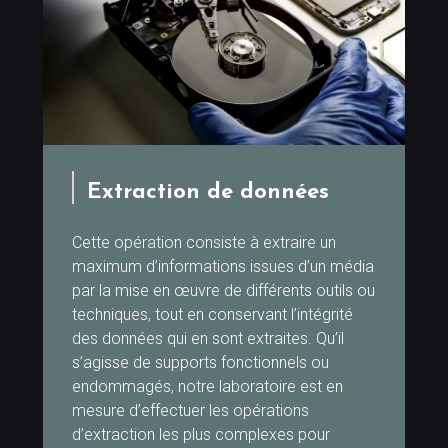
Extraction de données
Cette opération consiste à extraire un
maximum d’informations issues d’un média
par la mise en œuvre de différents outils ou
techniques, tout en conservant l’intégrité
des données qui en sont extraites. Qu’il
s’agisse de supports fonctionnels ou
endommagés, notre laboratoire est en
mesure d’effectuer les opérations
d’extraction les plus complexes pour