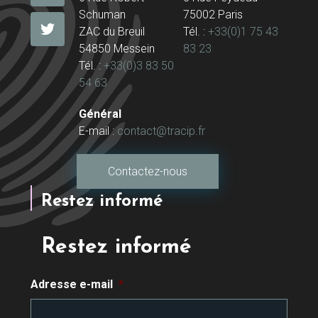
Schuman
75002 Paris
ZAC du Breuil
Tél. :
+33(0)1 75 43
54850 Messein
83 23
Tél. :
+33(0)3 83 50
54 63
Général
E-mail :
contact@tracip.fr
Contactez-nous
Restez informé
Restez informé
Adresse e-mail
*