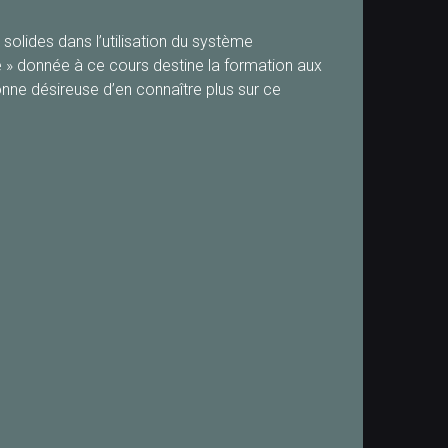
olides dans l’utilisation du système
e » donnée à ce cours destine la formation aux
nne désireuse d’en connaître plus sur ce