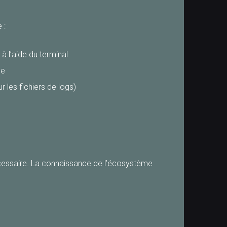
 :
 l’aide du terminal
le
r les fichiers de logs)
cessaire. La connaissance de l’écosystème