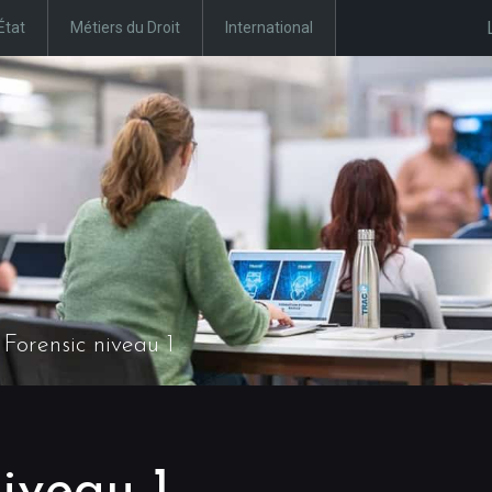
État
Métiers du Droit
International
 Forensic niveau 1