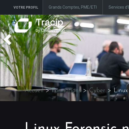
Grands Comptes, PME/ETI
Services d’
VOTRE PROFIL
Accueil
>
Formations
>
Cyber
>
Linux