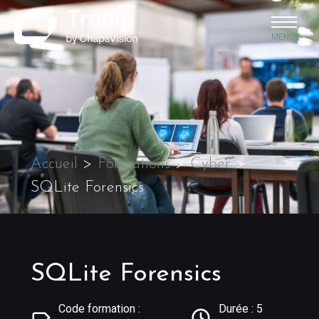
MENU
Accueil
>
Formations
>
Cyber
>
SQLite Forensics
SQLite Forensics
Code formation :
Durée : 5