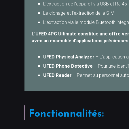
L’extraction de l’appareil via USB et RJ 45
Le clonage et l’extraction de la SIM
L’extraction via le module Bluetooth intégr
L’UFED 4PC Ultimate constitue une offre versa
avec un ensemble d’applications précieuses 
UFED Physical Analyzer
– L’application 
UFED Phone Detective
– Pour une identi
UFED Reader
– Permet au personnel autor
Fonctionnalités: