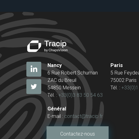
Nancy
Paris
6 Rue Robert Schuman
5 Rue Feyde
ZAC du Breuil
75002 Paris
54850 Messein
Tél. :
+33(0)1
Tél. :
+33(0)3 83 50 54 63
Général
E-mail :
contact@tracip.fr
Contactez-nous