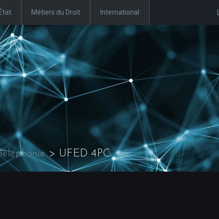
État
Métiers du Droit
International
Téléphonie
>
UFED 4PC