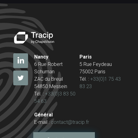
Nancy
Paris
6 Rue Robert
5 Rue Feydeau
Schuman
75002 Paris
ZAC du Breuil
Tél. :
+33(0)1 75 43
54850 Messein
83 23
Tél. :
+33(0)3 83 50
54 63
Général
E-mail :
contact@tracip.fr