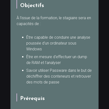
Objectifs
À l’issue de la formation, le stagiaire sera en
capacités de :
Être capable de conduire une analyse
poussée d’un ordinateur sous
Windows
Être en mesure d’effectuer un dump
de RAM et l’analyser
Savoir utiliser Passware dans le but de
déchiffrer des conteneurs et retrouver
des mots de passe
Prérequis