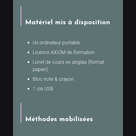
Matériel mis à disposition
Un ordinateur portable
Licence AXIOM de formation
Livret de cours en anglais (format
papier)
Bloc note & crayon
1 clé USB
Méthodes mobilisées