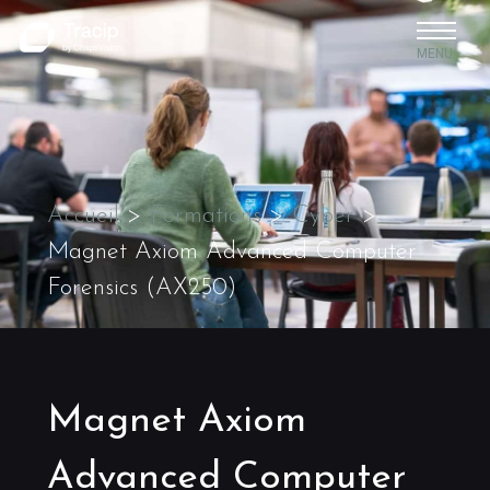
MENU
Accueil
>
Formations
>
Cyber
>
Magnet Axiom Advanced Computer
Forensics (AX250)
Magnet Axiom
Advanced Computer