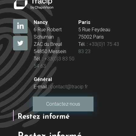
Nancy
Paris
6 Rue Robert
5 Rue Feydeau
Schuman
75002 Paris
ZAC du Breuil
Tél. :
+33(0)1 75 43
54850 Messein
83 23
Tél. :
+33(0)3 83 50
54 63
Général
E-mail :
contact@tracip.fr
Contactez-nous
Restez informé