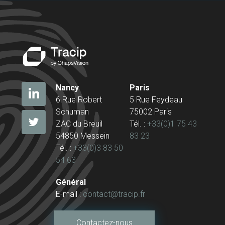
Nancy
Paris
6 Rue Robert
5 Rue Feydeau
Schuman
75002 Paris
ZAC du Breuil
Tél. :
+33(0)1 75 43
54850 Messein
83 23
Tél. :
+33(0)3 83 50
54 63
Général
E-mail :
contact@tracip.fr
Contactez-nous