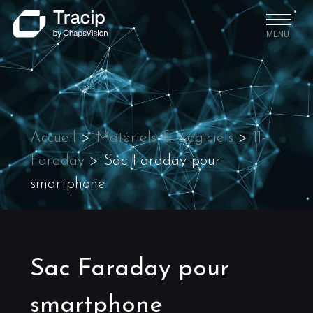
MENU
Accueil
>
Matériels & Logiciels
>
11-
Faraday
>
Sac Faraday pour
smartphone
Sac Faraday pour
smartphone