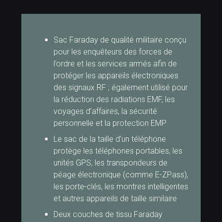
Sac Faraday de qualité militaire conçu
pour les enquêteurs des forces de
l’ordre et les services armés afin de
protéger les appareils électroniques
des signaux RF ; également utilisé pour
la réduction des radiations EMF, les
voyages d’affaires, la sécurité
personnelle et la protection EMP
Le sac de la taille d’un téléphone
protège les téléphones portables, les
unités GPS, les transpondeurs de
péage électronique (comme E-ZPass),
les porte-clés, les montres intelligentes
et autres appareils de taille similaire
Deux couches de tissu Faraday