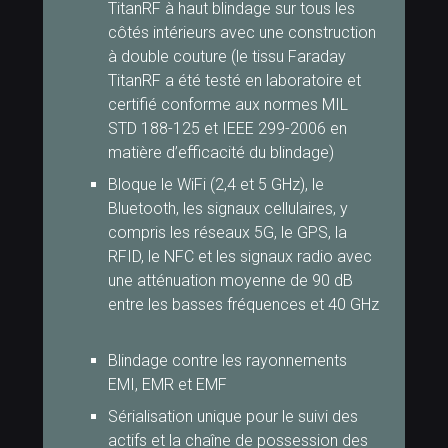
TitanRF à haut blindage sur tous les
côtés intérieurs avec une construction
à double couture (le tissu Faraday
TitanRF a été testé en laboratoire et
certifié conforme aux normes MIL
STD 188-125 et IEEE 299-2006 en
matière d’efficacité du blindage)
Bloque le WiFi (2,4 et 5 GHz), le
Bluetooth, les signaux cellulaires, y
compris les réseaux 5G, le GPS, la
RFID, le NFC et les signaux radio avec
une atténuation moyenne de 90 dB
entre les basses fréquences et 40 GHz
Blindage contre les rayonnements
EMI, EMR et EMF
Sérialisation unique pour le suivi des
actifs et la chaîne de possession des