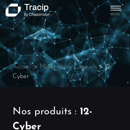
MENU
Accueil
>
Matériels & Logiciels
>
12-
Cyber
Nos produits
:
12-
Cyber