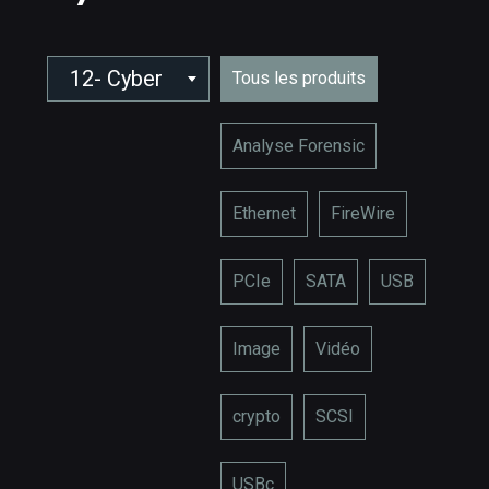
12- Cyber
Tous les produits
Analyse Forensic
Ethernet
FireWire
PCIe
SATA
USB
Image
Vidéo
crypto
SCSI
USBc