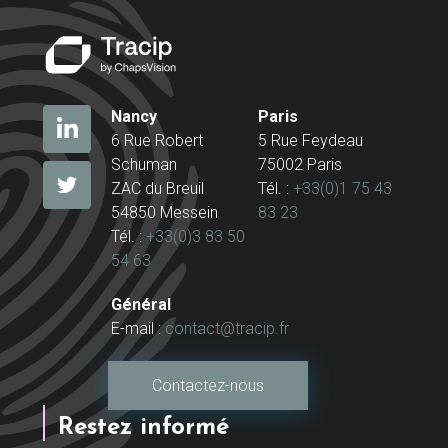
Nancy
Paris
6 Rue Robert
5 Rue Feydeau
Schuman
75002 Paris
ZAC du Breuil
Tél. :
+33(0)1 75 43
54850 Messein
83 23
Tél. :
+33(0)3 83 50
54 63
Général
E-mail :
contact@tracip.fr
Contactez-nous
Restez informé