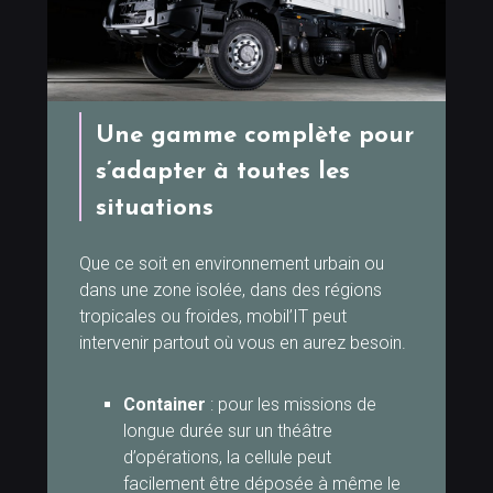
Une gamme complète pour
s’adapter à toutes les
situations
Que ce soit en environnement urbain ou
dans une zone isolée, dans des régions
tropicales ou froides, mobil’IT peut
intervenir partout où vous en aurez besoin.
Container
: pour les missions de
longue durée sur un théâtre
d’opérations, la cellule peut
facilement être déposée à même le