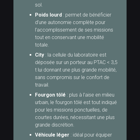
sol.
Poids lourd
: permet de bénéficier
d’une autonomie complète pour
l’accomplissement de ses missions
tout en conservant une mobilité
totale.
City
: la cellule du laboratoire est
déposée sur un porteur au PTAC < 3,5
t lui donnant une plus grande mobilité,
sans compromis sur le confort de
travail.
Fourgon tôlé
: plus à l’aise en milieu
urbain, le fourgon tôlé est tout indiqué
pour les missions ponctuelles, de
courtes durées, nécessitant une plus
grande discrétion.
Véhicule léger
: idéal pour équiper