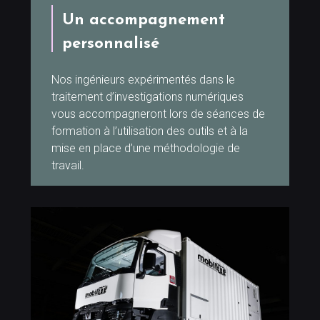
Un accompagnement
personnalisé
Nos ingénieurs expérimentés dans le
traitement d’investigations numériques
vous accompagneront lors de séances de
formation à l’utilisation des outils et à la
mise en place d’une méthodologie de
travail.