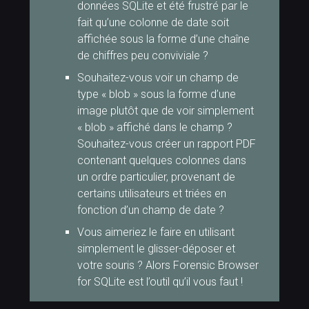
données SQLite et été frustré par le
fait qu’une colonne de date soit
affichée sous la forme d’une chaîne
de chiffres peu conviviale ?
Souhaitez-vous voir un champ de
type « blob » sous la forme d’une
image plutôt que de voir simplement
« blob » affiché dans le champ ?
Souhaitez-vous créer un rapport PDF
contenant quelques colonnes dans
un ordre particulier, provenant de
certains utilisateurs et triées en
fonction d’un champ de date ?
Vous aimeriez le faire en utilisant
simplement le glisser-déposer et
votre souris ? Alors Forensic Browser
for SQLite est l’outil qu’il vous faut !