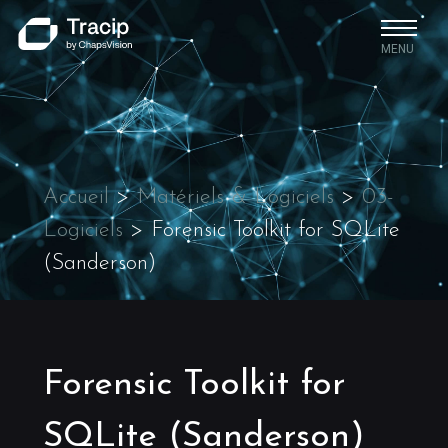
MENU
Accueil
>
Matériels & Logiciels
>
03-
Logiciels
>
Forensic Toolkit for SQLite
(Sanderson)
Forensic Toolkit for
SQLite (Sanderson)