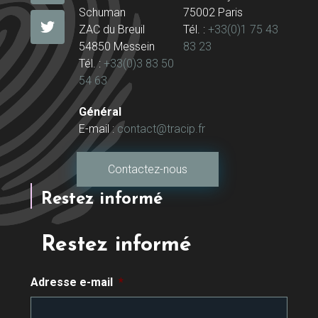
Schuman
75002 Paris
ZAC du Breuil
Tél. :
+33(0)1 75 43
54850 Messein
83 23
Tél. :
+33(0)3 83 50
54 63
Général
E-mail :
contact@tracip.fr
Contactez-nous
Restez informé
Restez informé
Adresse e-mail
*