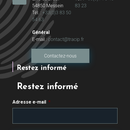
54850 Messein
83 23
Tél. :
+33(0)3 83 50
54 63
Général
E-mail :
contact@tracip.fr
Contactez-nous
Restez informé
Restez informé
Adresse e-mail
*