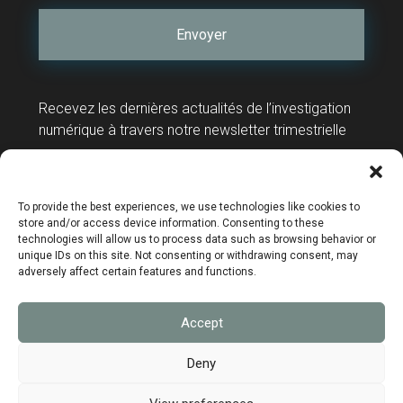
Recevez les dernières actualités de l’investigation
numérique à travers notre newsletter trimestrielle
Contact
Support technique
To provide the best experiences, we use technologies like cookies to
store and/or access device information. Consenting to these
technologies will allow us to process data such as browsing behavior or
unique IDs on this site. Not consenting or withdrawing consent, may
adversely affect certain features and functions.
Mentions légales
Accept
Données personnelles
Politique de confidentialité
Deny
Politique de cookies
CGV