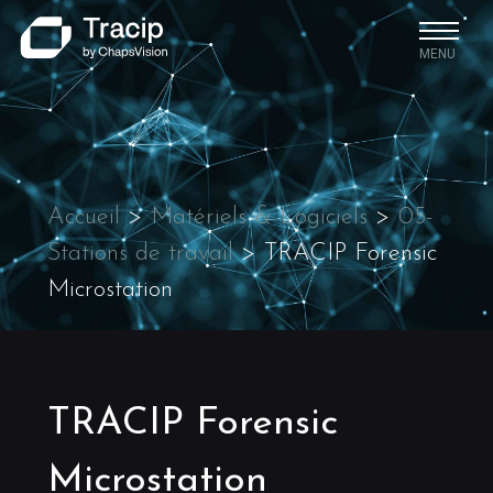
MENU
Accueil
>
Matériels & Logiciels
>
05-
Stations de travail
>
TRACIP Forensic
Microstation
TRACIP Forensic
Microstation