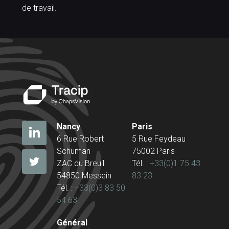
de travail.
Nancy
Paris
6 Rue Robert
5 Rue Feydeau
Schuman
75002 Paris
ZAC du Breuil
Tél. :
+33(0)1 75 43
54850 Messein
83 23
Tél. :
+33(0)3 83 50
54 63
Général