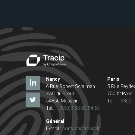
Nancy
Paris
6 Rue Robert Schuman
5 Rue Feyde
ZAC du Breuil
75002 Paris
54850 Messein
Tél. :
+33(0)1
Tél. :
+33(0)3 83 50 54 63
Général
E-mail :
contact@tracip.fr