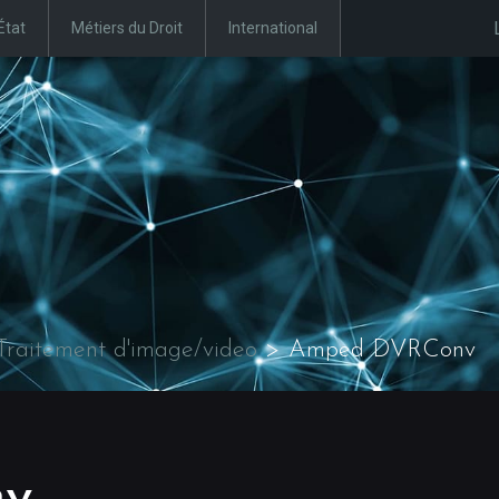
État
Métiers du Droit
International
Traitement d'image/video
>
Amped DVRConv