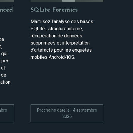
nced
SQLite Forensics
Maîtrisez l’analyse des bases
SQLite : structure interne,
récupération de données
de
supprimées et interprétation
s,
d’artefacts pour les enquêtes
 qui
mobiles Android/iOS.
cipes
 et
e de
gation
s
mbre
Prochaine date le 14 septembre
2026