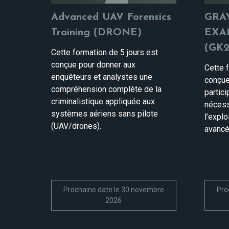
Advanced UAV Forensics
GRA
Training (DRONE)
EXA
(GK2
Cette formation de 5 jours est
conçue pour donner aux
Cette 
enquêteurs et analystes une
conçue
compréhension complète de la
partic
criminalistique appliquée aux
nécessa
systèmes aériens sans pilote
l’explo
(UAV/drones).
avancé
Prochaine date le 30 novembre
Pro
2026