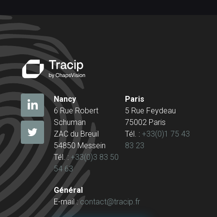
Nancy
Paris
6 Rue Robert
5 Rue Feydeau
Schuman
75002 Paris
ZAC du Breuil
Tél. :
+33(0)1 75 43
54850 Messein
83 23
Tél. :
+33(0)3 83 50
54 63
Général
E-mail :
contact@tracip.fr