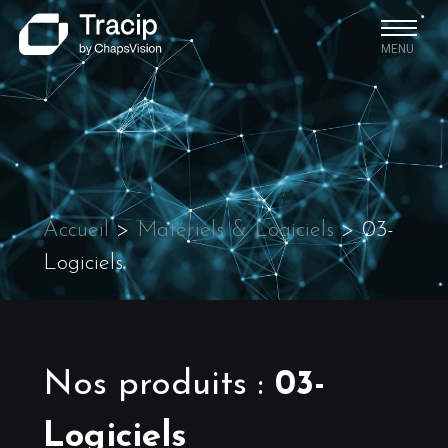
MENU
Accueil
>
Matériels & Logiciels
>
03-
Logiciels
Nos produits
:
03-
Logiciels