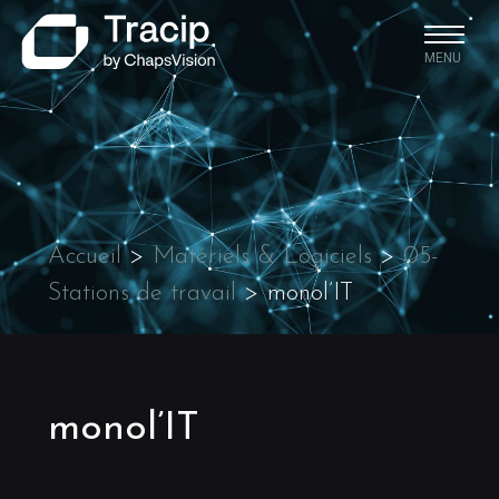
MENU
Accueil
>
Matériels & Logiciels
>
05-
Stations de travail
>
monol’IT
monol’IT