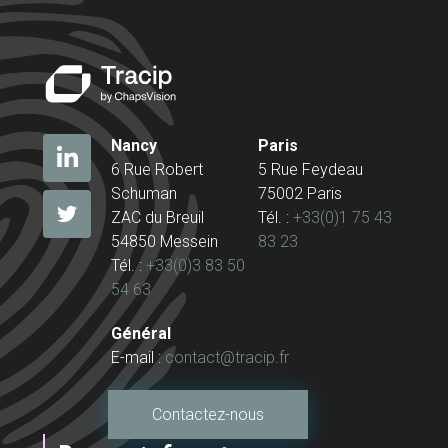
Nancy
Paris
6 Rue Robert
5 Rue Feydeau
Schuman
75002 Paris
ZAC du Breuil
Tél. :
+33(0)1 75 43
54850 Messein
83 23
Tél. :
+33(0)3 83 50
54 63
Général
E-mail :
contact@tracip.fr
Contactez-nous