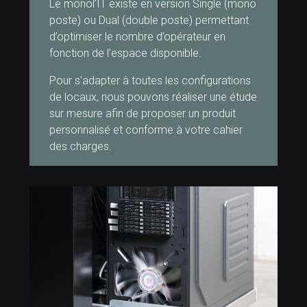
Le monol’IT existe en version Single (mono
poste) ou Dual (double poste) permettant
d’optimiser le nombre d’opérateur en
fonction de l’espace disponible.
Pour s’adapter à toutes les configurations
de locaux, nous pouvons réaliser une étude
sur mesure afin de proposer un produit
personnalisé et conforme à votre cahier
des charges.