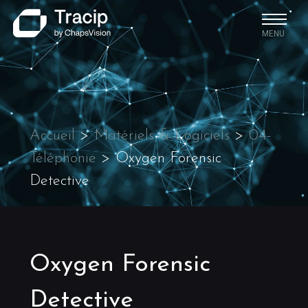
MENU
Accueil
>
Matériels & Logiciels
>
04-
Téléphonie
>
Oxygen Forensic
Detective
Oxygen Forensic
Detective