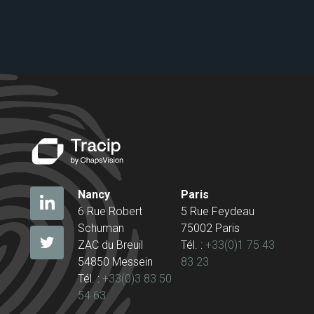
Nancy
Paris
6 Rue Robert
5 Rue Feydeau
Schuman
75002 Paris
ZAC du Breuil
Tél. :
+33(0)1 75 43
54850 Messein
83 23
Tél. :
+33(0)3 83 50
54 63