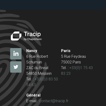
Nancy
Paris
6 Rue Robert
5 Rue Feydeau
Schuman
75002 Paris
ZAC du Breuil
Tél. :
+33(0)1 75 43
54850 Messein
83 23
Tél. :
+33(0)3 83 50
54 63
Général
E-mail :
contact@tracip.fr