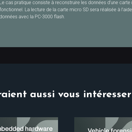
Le cas pratique consiste à reconstruire les données d’une carte 
fonctionnel. La lecture de la carte micro SD sera réalisée à l’aid
données avec la PC-3000 flash.
aient aussi vous intéresser