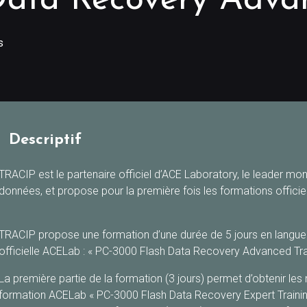
Data Recovery Adva
s
Descriptif
TRACIP est le partenaire officiel d’ACE Laboratory, le leader mo
données, et propose pour la première fois les formations officiel
TRACIP propose une formation d’une durée de 5 jours en langue f
officielle ACELab : « PC-3000 Flash Data Recovery Advanced Trai
La première partie de la formation (3 jours) permet d’obtenir 
formation ACELab « PC-3000 Flash Data Recovery Expert Trainin