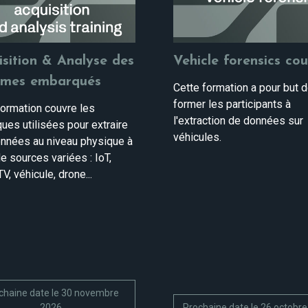
isition & Analyse des
Vehicle forensics cou
èmes embarqués
Cette formation a pour but 
former les participants à
formation couvre les
l'extraction de données sur
ues utilisées pour extraire
véhicules.
nnées au niveau physique à
de sources variées : IoT,
V, véhicule, drone...
chaine date le 30 novembre
2026
Prochaine date le 26 octobr