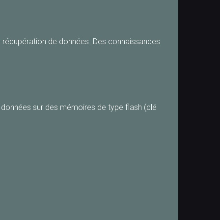
n récupération de données. Des connaissances
s données sur des mémoires de type flash (clé