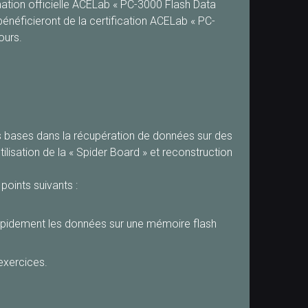
mation officielle ACELab « PC-3000 Flash Data
bénéficieront de la certification ACELab « PC-
ours.
les bases dans la récupération de données sur des
lisation de la « Spider Board » et reconstruction
points suivants :
 rapidement les données sur une mémoire flash
exercices.