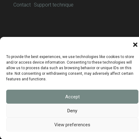
Contact
Support technique
Mentions légales
To provide the best experiences, we use technologies like cookies to store
Données personnelles
and/or access device information. Consenting to these technologies will
Politique de confidentialité
allow us to process data such as browsing behavior or unique IDs on this
site. Not consenting or withdrawing consent, may adversely affect certain
Politique de cookies
features and functions.
CGV
CGS
Accept
Deny
View preferences