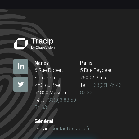
Nancy
Paris
6 Rue Robert
5 Rue Feydeau
Schuman
75002 Paris
ZAC du Breuil
Tél. :
+33(0)1 75 43
54850 Messein
83 23
Tél. :
+33(0)3 83 50
54 63
Général
E-mail :
contact@tracip.fr