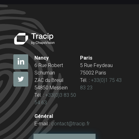
Nancy
Paris
6 Rue Robert
5 Rue Feydeau
Schuman
75002 Paris
ZAC du Breuil
Tél. :
+33(0)1 75 43
54850 Messein
83 23
Tél. :
+33(0)3 83 50
54 63
Général
E-mail :
contact@tracip.fr