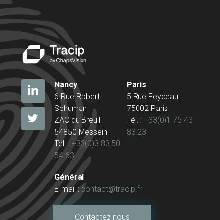
Nancy
Paris
6 Rue Robert
5 Rue Feydeau
Schuman
75002 Paris
ZAC du Breuil
Tél. :
+33(0)1 75 43
54850 Messein
83 23
Tél. :
+33(0)3 83 50
54 63
Général
E-mail :
contact@tracip.fr
Contactez-nous