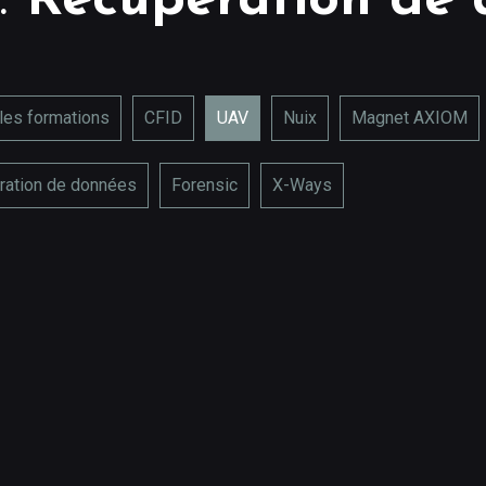
:
Récupération de 
les formations
CFID
UAV
Nuix
Magnet AXIOM
ration de données
Forensic
X-Ways