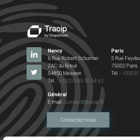
Nancy
Paris
6 Rue Robert Schuman
5 Rue Feyde
ZAC du Breuil
75002 Paris
54850 Messein
Tél. :
+33(0)1
Tél. :
+33(0)3 83 50 54 63
Général
E-mail :
contact@tracip.fr
Contactez-nous