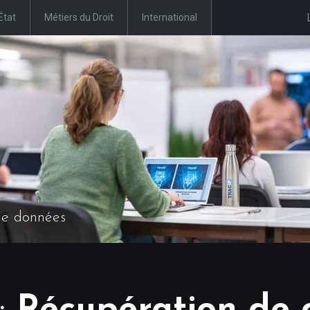
État
Métiers du Droit
International
de données